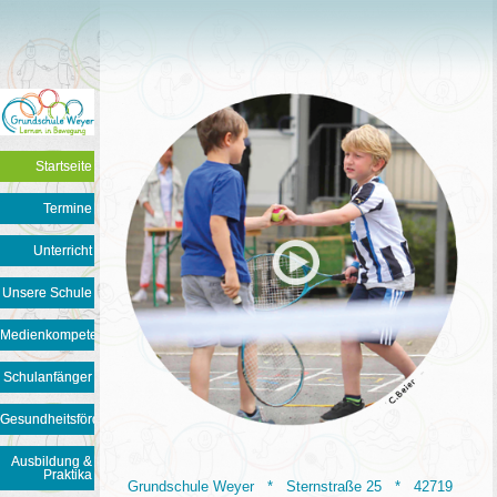
Startseite
Termine
Unterricht
Unsere Schule
Medienkompetenz
Schulanfänger
Gesundheitsförderung
Ausbildung &
Praktika
Grundschule Weyer * Sternstraße 25 * 42719