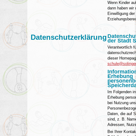
Wenn Kinder auf
dann haben wir 
Einwilligung der
Erziehungsberec
Datenschutzerklärung
Datenschut
der Stadt 
Verantwortlich f
datenschutzrech
dieser Homepa
schule@solinge
Informatio
Erhebung
personenb
Speicherd
Im Folgenden inf
Erhebung perso
bei Nutzung uns
Personenbezogen
Daten, die auf S
sind, z. B. Nam
Adressen, Nutze
Bei Ihrer Konta