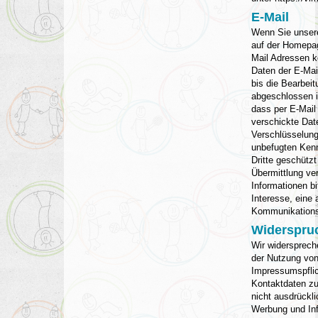
E-Mail
Wenn Sie unsere
auf der Homepa
Mail Adressen k
Daten der E-Mai
bis die Bearbeit
abgeschlossen is
dass per E-Mail 
verschickte Dat
Verschlüsselung 
unbefugten Ken
Dritte geschützt
Übermittlung ver
Informationen bi
Interesse, eine 
Kommunikations
Widerspru
Wir widersprech
der Nutzung vo
Impressumspflich
Kontaktdaten z
nicht ausdrückli
Werbung und Inf