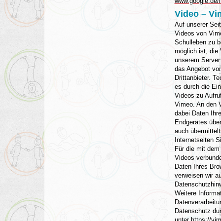
www.google.de/in
Video – V
Auf unserer Sei
Videos von Vim
Schulleben zu b
möglich ist, die
unserem Server 
das Angebot vo
Drittanbieter. 
es durch die Ei
Videos zu Aufru
Vimeo. An den 
dabei Daten Ihr
Endgerätes überm
auch übermittelt
Internetseiten 
Für die mit dem
Videos verbund
Daten Ihres Bro
verweisen wir au
Datenschutzhinw
Weitere Informa
Datenverarbeit
Datenschutz dur
unter https://vi