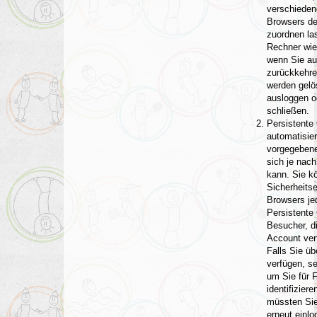
verschieden
Browsers d
zuordnen la
Rechner wie
wenn Sie au
zurückkehre
werden gelö
ausloggen o
schließen.
Persistente
automatisier
vorgegebene
sich je nac
kann. Sie k
Sicherheitse
Browsers je
Persistente
Besucher, d
Account ver
Falls Sie üb
verfügen, se
um Sie für 
identifizier
müssten Sie
erneut einlo