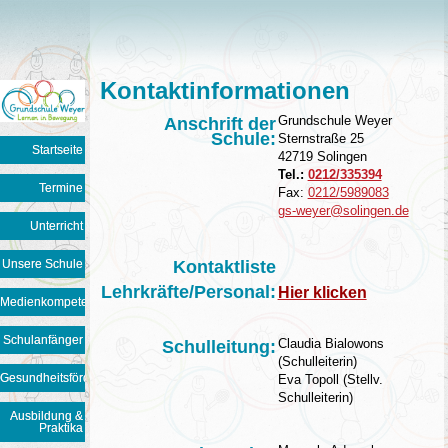
Kontaktinformationen
Grundschule Weyer
Anschrift der
Schule:
Sternstraße 25
Startseite
42719 Solingen
Tel.:
0212/335394
Termine
Fax:
0212/5989083
gs-weyer@solingen.de
Unterricht
Unsere Schule
Kontaktliste
Lehrkräfte/Personal:
Hier klicken
Medienkompetenz
Schulanfänger
Claudia Bialowons
Schulleitung:
(Schulleiterin)
Gesundheitsförderung
Eva Topoll (Stellv.
Schulleiterin)
Ausbildung &
Praktika