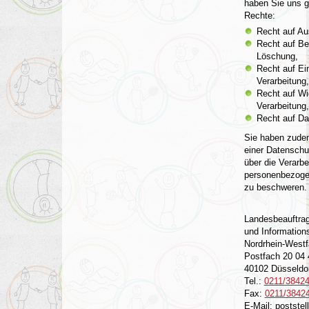
haben Sie uns g
Rechte:
Recht auf Au
Recht auf Be
Löschung,
Recht auf Ei
Verarbeitung,
Recht auf Wi
Verarbeitung,
Recht auf Da
Sie haben zudem
einer Datenschu
über die Verarbe
personenbezoge
zu beschweren.
Landesbeauftrag
und Informations
Nordrhein-Westf
Postfach 20 04 
40102 Düsseldo
Tel.:
0211/38424
Fax:
0211/3842
E-Mail: poststel