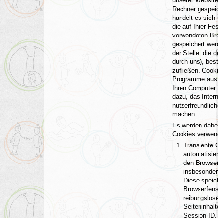
unserer Website
Rechner gespeic
handelt es sich 
die auf Ihrer Fe
verwendeten Br
gespeichert wer
der Stelle, die d
durch uns), bes
zufließen. Cook
Programme ausfü
Ihren Computer 
dazu, das Inter
nutzerfreundlich
machen.
Es werden dabei
Cookies verwen
Transiente 
automatisier
den Browser
insbesonder
Diese speic
Browserfenst
reibungslose
Seiteninhal
Session-ID,