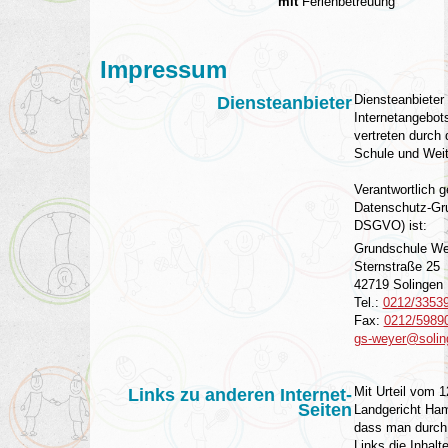
mit
Ferienbetreuung
Impressum
Diensteanbieter
Diensteanbieter
Internetangebot
vertreten durch d
Schule und Weit
Verantwortlich g
Datenschutz-Gr
DSGVO) ist
:
Grundschule We
Sternstraße 25
42719 Solingen
Tel.:
0212/3353
Fax:
0212/5989
gs-weyer@solin
Mit Urteil vom 
Links zu anderen Internet-
Seiten
Landgericht Ham
dass man durch 
Links die Inhalt