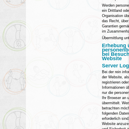
Werden persone
ein Drittland ode
Organisation übe
das Recht, über
Garantien gemä
im Zusammenhan
Übermittlung unt
Erhebung 
personenb
bei Besuch
Website
Server Log
Bei der rein inf
der Website, als
registrieren ode
Informationen üb
nur die persone
Ihr Browser an 
übermittelt. We
betrachten möch
folgenden Daten,
erforderlich sin
Website anzuzeig
und Sicherheit 