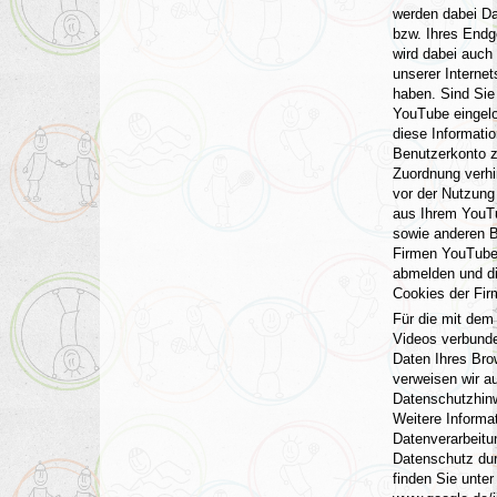
werden dabei Da
bzw. Ihres Endge
wird dabei auch 
unserer Internet
haben. Sind Sie 
YouTube eingelo
diese Informati
Benutzerkonto z
Zuordnung verhi
vor der Nutzung 
aus Ihrem YouT
sowie anderen B
Firmen YouTube
abmelden und d
Cookies der Fir
Für die mit dem
Videos verbund
Daten Ihres Bro
verweisen wir au
Datenschutzhinw
Weitere Informa
Datenverarbeit
Datenschutz du
finden Sie unter