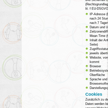
(Rechtsgrundlage
lit. f EU-DSGVO
IP-Adresse (
nach 24 Stun
nach 7 Tagen
Datum und Uh
Zeitzonendif
Mean Time 
Inhalt der An
Seite)
Zugriffsstat
jeweils über
Website, von
kommt
Browser
Betriebssys
Oberfläche
Sprache und 
Browsersoftw
Darstellungs
Cookies
Zusätzlich zu d
Daten werden be