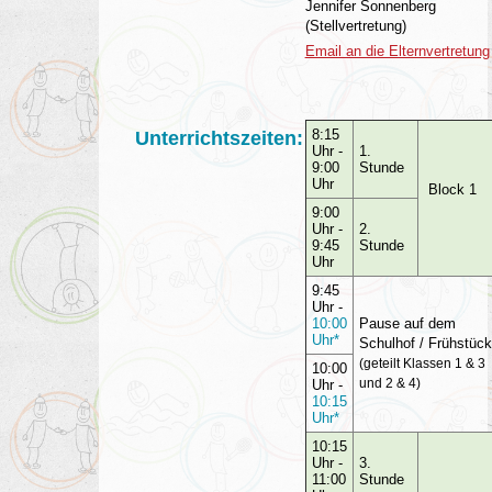
Jennifer Sonnenberg
(Stellvertretung)
Email an die Elternvertretung
8:15
Unterrichtszeiten:
Uhr -
1.
9:00
Stunde
Uhr
Block 1
9:00
Uhr -
2.
9:45
Stunde
Uhr
9:45
Uhr -
10:00
Pause auf dem
Uhr*
Schulhof / Frühstück
(geteilt Klassen 1 & 3
10:00
und 2 & 4)
Uhr -
10:15
Uhr*
10:15
Uhr -
3.
11:00
Stunde