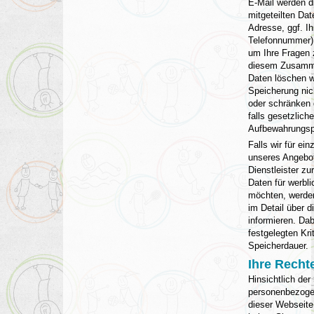
E-Mail werden d
mitgeteilten Dat
Adresse, ggf. I
Telefonnummer) 
um Ihre Fragen 
diesem Zusamme
Daten löschen w
Speicherung nich
oder schränken d
falls gesetzliche
Aufbewahrungspf
Falls wir für ei
unseres Angebot
Dienstleister zu
Daten für werbl
möchten, werden
im Detail über d
informieren. Dab
festgelegten Kri
Speicherdauer.
Ihre Recht
Hinsichtlich der
personenbezogen
dieser Webseite