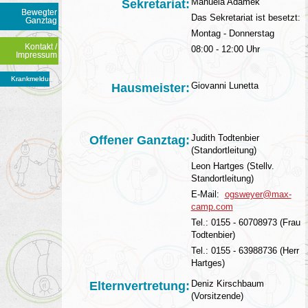
Manuela Adamek
Sekretariat:
Bewegter
Das Sekretariat ist besetzt:
Ganztag
Montag - Donnerstag
Kontakt /
08:00 - 12:00 Uhr
Impressum
Krankmeldung
Giovanni Lunetta
Hausmeister:
Judith Todtenbier
Offener Ganztag:
(Standortleitung)
Leon Hartges (Stellv.
Standortleitung)
E-Mail:
ogsweyer@max-
camp.com
Tel.: 0155 - 60708973 (Frau
Todtenbier)
Tel.: 0155 - 63988736 (Herr
Hartges)
Deniz Kirschbaum
Elternvertretung:
(Vorsitzende)